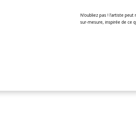
N’oubliez pas ! l’artiste peu
sur-mesure, inspirée de ce q
Je passe comma