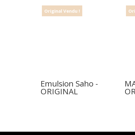
Emulsion Saho -
MA
ORIGINAL
OR