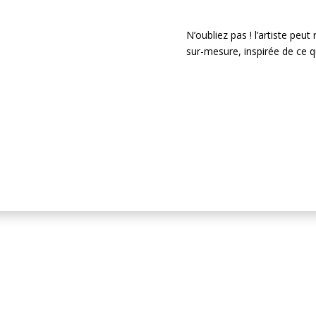
N’oubliez pas ! l’artiste peu
sur-mesure, inspirée de ce q
Je passe comma