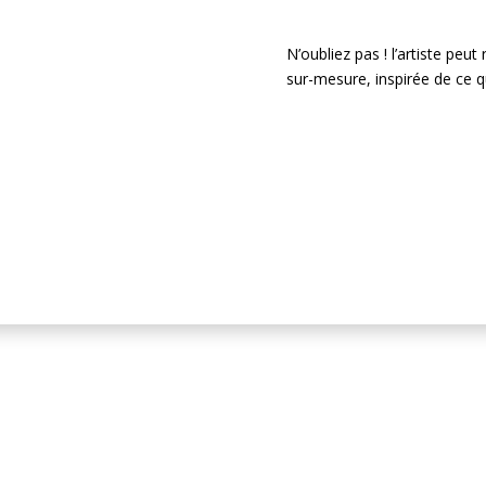
N’oubliez pas ! l’artiste peu
sur-mesure, inspirée de ce q
Je passe comma